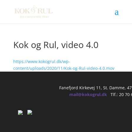
Kok og Rul, video 4.0
https://www.kokogrul.dk/wp-
content/uploads/2020/11/Kok-og-Rul-video-4.0.mov
Fanefjord Kirkevej 11, St. Damme, 4
mail@kokogrul.dk
Tlf.: 20 70 