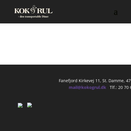
IMG_1907
Fanefjord Kirkevej 11, St. Damme, 4
mail@kokogrul.dk
Tlf.: 20 70 