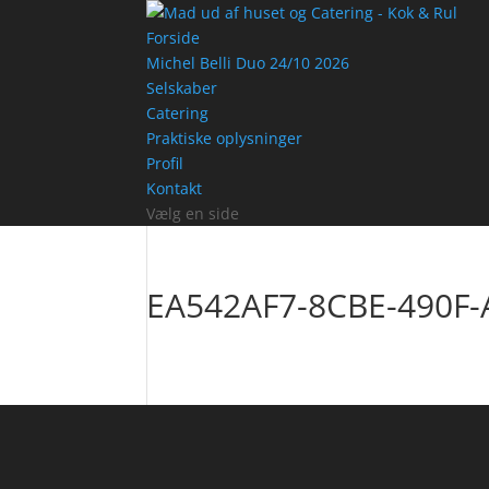
Forside
Michel Belli Duo 24/10 2026
Selskaber
Catering
Praktiske oplysninger
Profil
Kontakt
Vælg en side
EA542AF7-8CBE-490F