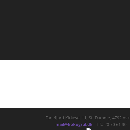
Fanefjord Kirkevej 11, St. Damme, 4792 As
mail@kokogrul.dk
Tlf.: 20 70 61 30