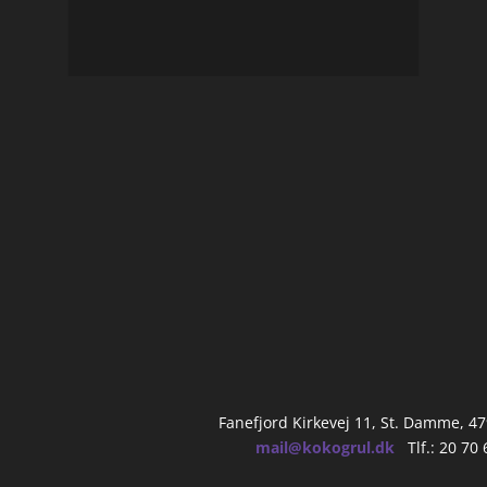
Fanefjord Kirkevej 11, St. Damme, 4
mail@kokogrul.dk
Tlf.: 20 70 