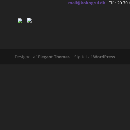
mail@kokogrul.dk
Tlf.: 20 70 
Designet af
Elegant Themes
| Støttet af
WordPress