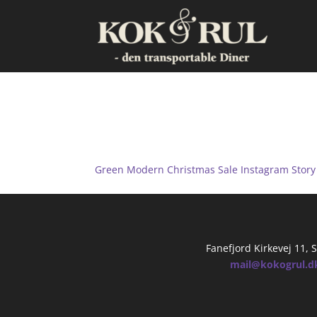
Green Modern Christma
(liggende))
Green Modern Christmas Sale Instagram Story (
Fanefjord Kirkevej 11,
mail@kokogrul.d