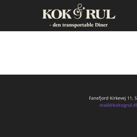
Green Modern Christma
Fanefjord Kirkevej 11,
mail@kokogrul.d