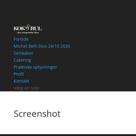
Forside
Michel Belli Duo 24/10 2026
Selskaber
Catering
Praktiske oplysninger
Profil
Kontakt
Vælg en side
Screenshot